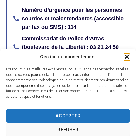
Numéro d’urgence pour les personnes
sourdes et malentendantes (accessible
par fax ou SMS) : 114
Commissariat de Police d’Arras
(boulevard de la Liberté) : 03 21 24 50
17
Gestion du consentement
Centre Hospitalier d’Arras : 03 21 71 43
Pour fournir les meilleures expériences, nous utilisons des technologies telles
78
que les cookies pour stocker et / ou accéder aux informations de l’appareil. Le
consentement à ces technologies nous permettra de traiter des données telles
que le comportement de navigation ou les identifiants uniques sur ce site. Le
Hôpital Privé des Bonnettes : 03 21 60
fait de ne pas consentir ou de retirer son consentement peut nuire à certaines
20 20
caractéristiques et fonctions.
ACCEPTER
GRDF : 0 800 47 33 33
Eau : 0 801 108 801
REFUSER