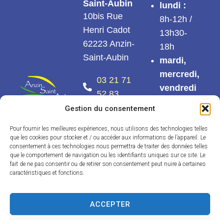
Saint-Aubin
lundi :
10bis Rue
8h-12h /
Henri Cadot
13h30-
62223 Anzin-
18h
Saint-Aubin
mardi,
mercredi,
03 21 71
vendredi
52 83
:
8h-12h /
Gestion du consentement
Nous
13h30-
contacter
17h30
Pour fournir les meilleures expériences, nous utilisons des technologies telles
que les cookies pour stocker et / ou accéder aux informations de l’appareil. Le
jeudi :
consentement à ces technologies nous permettra de traiter des données telles
que le comportement de navigation ou les identifiants uniques sur ce site. Le
8h-12h30
fait de ne pas consentir ou de retirer son consentement peut nuire à certaines
/ 13h30 –
caractéristiques et fonctions.
17h30
ACCEPTER