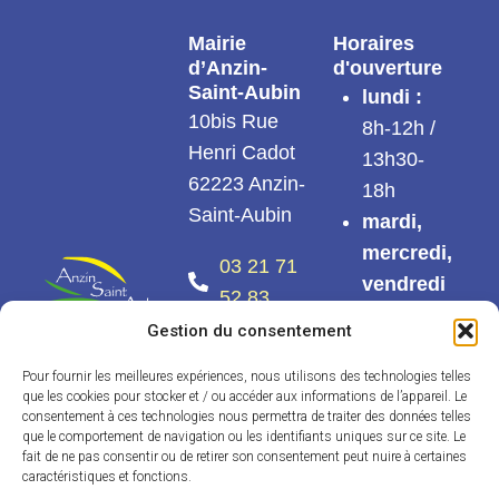
Mairie
Horaires
d’Anzin-
d'ouverture
Saint-Aubin
lundi :
10bis Rue
8h-12h /
Henri Cadot
13h30-
62223 Anzin-
18h
Saint-Aubin
mardi,
mercredi,
03 21 71
vendredi
52 83
:
8h-12h /
Gestion du consentement
Nous
13h30-
contacter
17h30
Pour fournir les meilleures expériences, nous utilisons des technologies telles
que les cookies pour stocker et / ou accéder aux informations de l’appareil. Le
jeudi :
consentement à ces technologies nous permettra de traiter des données telles
que le comportement de navigation ou les identifiants uniques sur ce site. Le
8h-12h30
fait de ne pas consentir ou de retirer son consentement peut nuire à certaines
/ 13h30 –
caractéristiques et fonctions.