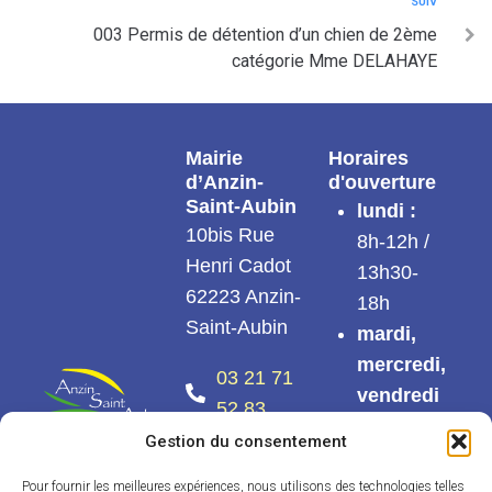
SUIV
003 Permis de détention d’un chien de 2ème
catégorie Mme DELAHAYE
Mairie
Horaires
d’Anzin-
d'ouverture
Saint-Aubin
lundi :
10bis Rue
8h-12h /
Henri Cadot
13h30-
62223 Anzin-
18h
Saint-Aubin
mardi,
mercredi,
03 21 71
vendredi
52 83
:
8h-12h /
Gestion du consentement
Nous
13h30-
contacter
17h30
Pour fournir les meilleures expériences, nous utilisons des technologies telles