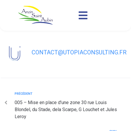
contenu
principal
004 Permis de détention d’un chien de
2ème catégorie Mme GUILBART
CONTACT@UTOPIACONSULTING.FR
PRÉCÉDENT
005 – Mise en place d’une zone 30 rue Louis
Blondel, du Stade, dela Scarpe, G Louchet et Jules
Leroy